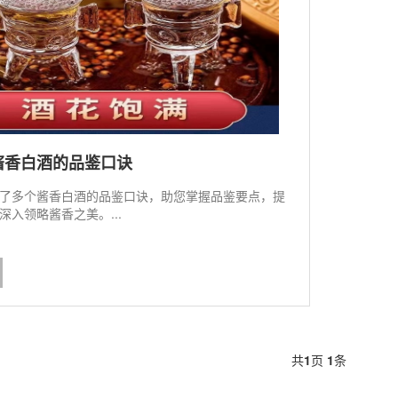
酱香白酒的品鉴口诀
了多个酱香白酒的品鉴口诀，助您掌握品鉴要点，提
深入领略酱香之美。...
共
1
页
1
条