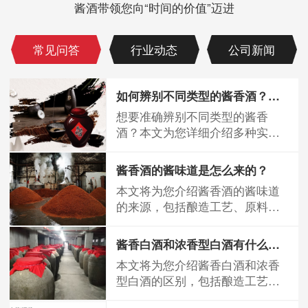
酱酒带领您向“时间的价值”迈进
常见问答
行业动态
公司新闻
如何辨别不同类型的酱香酒？掌握这些方法就够了
想要准确辨别不同类型的酱香
酒？本文为您详细介绍多种实用
方法，包括观色、闻香、尝味
等，还解析了坤沙酒、...
酱香酒的酱味道是怎么来的？
本文将为您介绍酱香酒的酱味道
的来源，包括酿造工艺、原料、
微生物等方面的因素，帮助您更
好地了解酱香酒的...
酱香白酒和浓香型白酒有什么不同？
本文将为您介绍酱香白酒和浓香
型白酒的区别，包括酿造工艺、
口感、香气等方面的不同，帮助