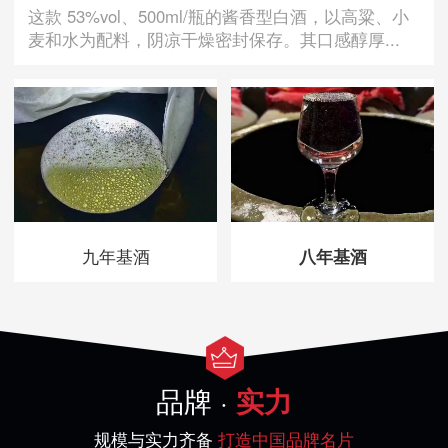
这款 53%vol、500ml/瓶的酱香型白酒，以高粱、小
麦和水为配料，阴凉干燥密封保存。其口感醇厚...
九年基酒
八年基酒
品牌 ·
实力
规模与实力齐备
打造中国品牌名片